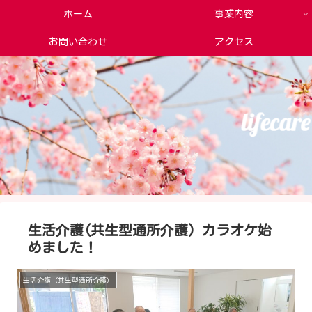
ホーム
事業内容
お問い合わせ
アクセス
生活介護(共生型通所介護) カラオケ始
めました！
生活介護（共生型通所介護）