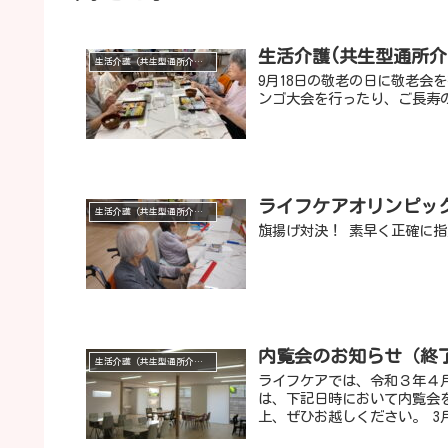
生活介護(共生型通所介
生活介護（共生型通所介護）
9月18日の敬老の日に敬老会
ンゴ大会を行ったり、ご長寿
ライフケアオリンピック
生活介護（共生型通所介護）
旗揚げ対決！ 素早く正確に指
内覧会のお知らせ（終
生活介護（共生型通所介護）
ライフケアでは、令和３年４
は、下記日時において内覧会
上、ぜひお越しください。 3月1