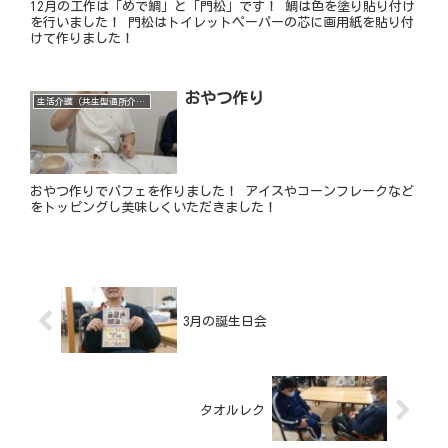
12月の工作は「めで鯛」と「門松」です！ 鯛は色を塗り貼り付け
を行いました！ 門松はトイレットペーパーの芯に画用紙を貼り付
けて作りました！
おやつ作り
生活介護（共生型通所介護）
おやつ作りでパフェを作りました！ アイスやコーンフレークなど
をトッピングし美味しくいただきました！
3月の誕生日会
タオルレク