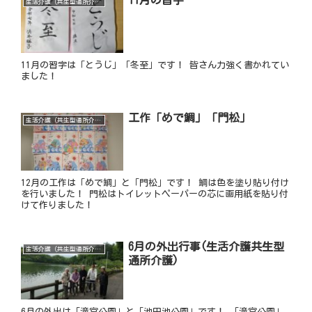
生活介護（共生型通所介護）
11月の習字は「とうじ」「冬至」です！ 皆さん力強く書かれてい
ました！
工作「めで鯛」「門松」
生活介護（共生型通所介護）
12月の工作は「めで鯛」と「門松」です！ 鯛は色を塗り貼り付け
を行いました！ 門松はトイレットペーパーの芯に画用紙を貼り付
けて作りました！
6月の外出行事(生活介護共生型
生活介護（共生型通所介護）
通所介護)
6月の外出は「滝宮公園」と「池田池公園」です！ 「滝宮公園」