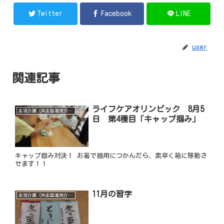
Twitter
Facebook
LINE
user
関連記事
ライフケアオリンピック 8月5
生活介護（共生型通所介護）
日 第4種目「キャップ掴み」
キャップ掴み対決！ お箸で器用につかんだら、素早く箱に移動さ
せます！！
11月の習字
生活介護（共生型通所介護）